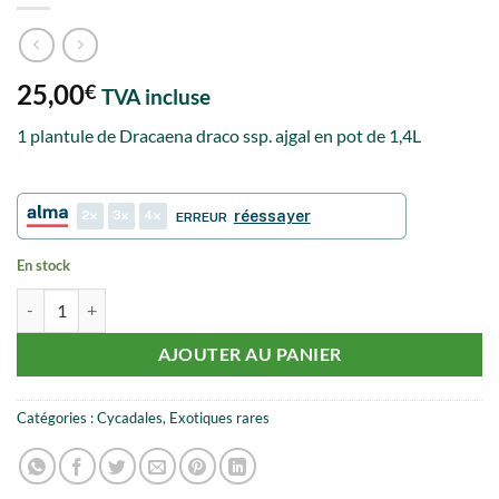
25,00
€
TVA incluse
1 plantule de Dracaena draco ssp. ajgal en pot de 1,4L
2
3
4
réessayer
ERREUR
En stock
quantité de Dracaena draco ssp ajgal
AJOUTER AU PANIER
Catégories :
Cycadales
,
Exotiques rares