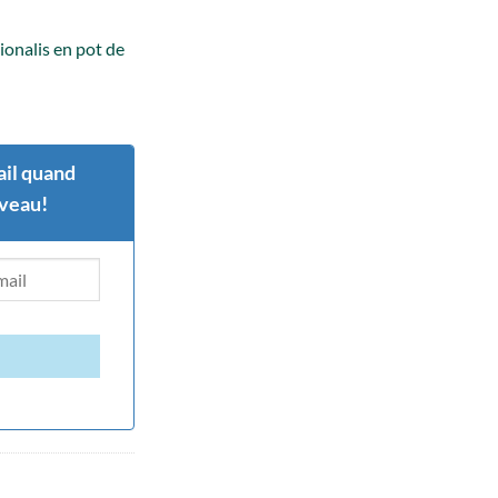
ionalis en pot de
il quand
uveau!