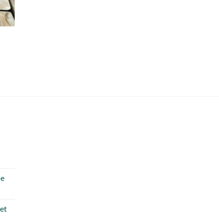
de
 et