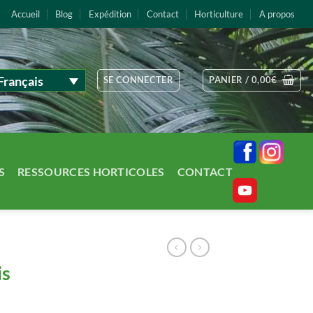
Accueil
Blog
Expédition
Contact
Horticulture
A propos
Français
SE CONNECTER
PANIER /
0,00
€
S
RESSOURCES HORTICOLES
CONTACT
is