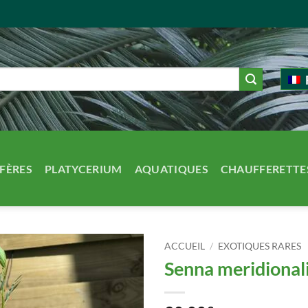
FÈRES
PLATYCERIUM
AQUATIQUES
CHAUFFERETTE
ACCUEIL
/
EXOTIQUES RARES
Senna meridional