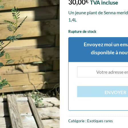
30,00
€
TVA incluse
Un jeune plant de Senna merid
1,4L
Rupture de stock
Envoyez moi un ema
disponible à no
ENVOYER
Catégorie :
Exotiques rares