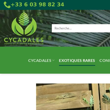
Passer
au
contenu
Recherche
pour :
CYCADALES
EXOTIQUES RARES
CONI