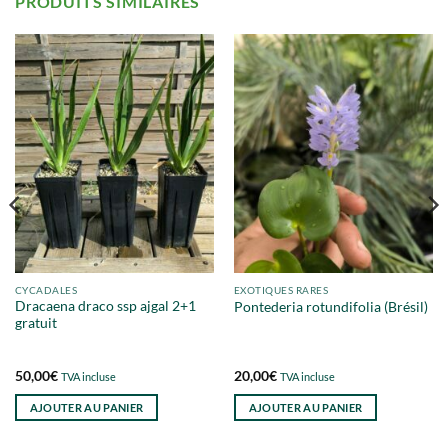
PRODUITS SIMILAIRES
CYCADALES
EXOTIQUES RARES
Dracaena draco ssp ajgal 2+1
Pontederia rotundifolia (Brésil)
gratuit
50,00
€
20,00
€
TVA incluse
TVA incluse
AJOUTER AU PANIER
AJOUTER AU PANIER