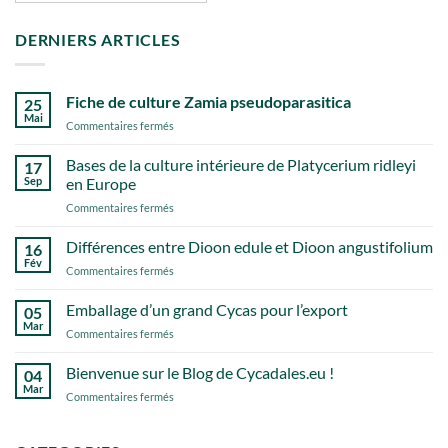
DERNIERS ARTICLES
Fiche de culture Zamia pseudoparasitica
25
Mai
sur
Commentaires fermés
Fiche
de
Bases de la culture intérieure de Platycerium ridleyi
17
culture
Sep
en Europe
Zamia
sur
Commentaires fermés
pseudoparasitica
Bases
de
Différences entre Dioon edule et Dioon angustifolium
16
la
Fév
sur
Commentaires fermés
culture
Différences
intérieure
entre
Emballage d’un grand Cycas pour l’export
de
05
Dioon
Mar
Platycerium
sur
Commentaires fermés
edule
ridleyi
Emballage
et
en
d’un
Bienvenue sur le Blog de Cycadales.eu !
Dioon
04
Europe
grand
Mar
angustifolium
sur
Commentaires fermés
Cycas
Bienvenue
pour
sur
l’export
le