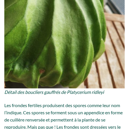
Détail des boucliers gauffrés de Platycerium ridleyi
Les frondes fertiles produisent des spores comme leur nom
l’indique. Ces spores se forment sous un appendice en forme
de cuillère renversée et permettent à la plante de se
reproduire. Mais pas que ! Les frondes sont dressées vers le