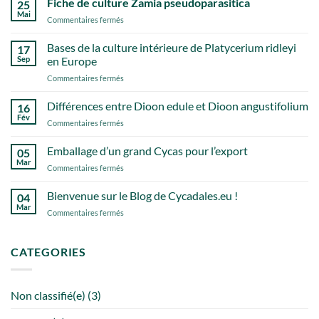
Fiche de culture Zamia pseudoparasitica
25
Mai
sur
Commentaires fermés
Fiche
de
Bases de la culture intérieure de Platycerium ridleyi
17
culture
Sep
en Europe
Zamia
sur
Commentaires fermés
pseudoparasitica
Bases
de
Différences entre Dioon edule et Dioon angustifolium
16
la
Fév
sur
Commentaires fermés
culture
Différences
intérieure
entre
Emballage d’un grand Cycas pour l’export
de
05
Dioon
Mar
Platycerium
sur
Commentaires fermés
edule
ridleyi
Emballage
et
en
d’un
Bienvenue sur le Blog de Cycadales.eu !
Dioon
04
Europe
grand
Mar
angustifolium
sur
Commentaires fermés
Cycas
Bienvenue
pour
sur
l’export
le
CATEGORIES
Blog
de
Cycadales.eu
Non classifié(e)
(3)
!