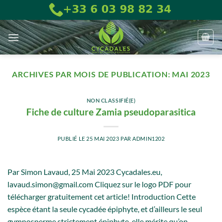
Passer
au
contenu
ARCHIVES PAR MOIS DE PUBLICATION:
MAI 2023
NON CLASSIFIÉ(E)
Fiche de culture Zamia pseudoparasitica
PUBLIÉ LE
25 MAI 2023
PAR
ADMIN1202
Par Simon Lavaud, 25 Mai 2023 Cycadales.eu,
lavaud.simon@gmail.com Cliquez sur le logo PDF pour
télécharger gratuitement cet article! Introduction Cette
espèce étant la seule cycadée épiphyte, et d’ailleurs le seul
gymnosperme strictement épiphyte, elle mérite qu’on