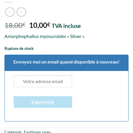
Le
Le
18,00
10,00
€
€
TVA incluse
prix
prix
Amorphophallus myosuroides « Silver »
initial
actuel
était :
est :
Rupture de stock
18,00€.
10,00€.
Envoyez moi un email quand disponible à nouveau!
ENVOYER
Catégorie :
Exotiques rares