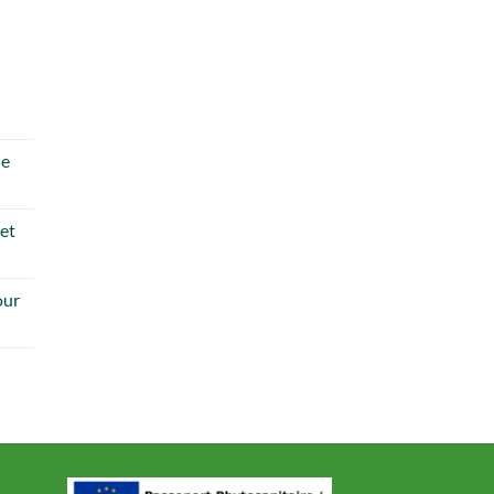
de
 et
our