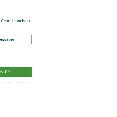
« fleurs blanches »
éessayer
leurs blanches"
NIER