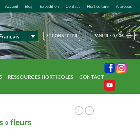
Accueil
Blog
Expédition
Contact
Horticulture
A propos
Français
SE CONNECTER
PANIER /
0,00
€
S
RESSOURCES HORTICOLES
CONTACT
s « fleurs