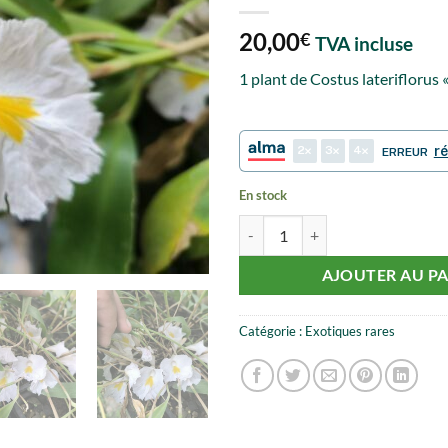
20,00
€
TVA incluse
1 plant de Costus lateriflorus 
2
3
4
r
ERREUR
En stock
quantité de Costus lateriflorus "f
AJOUTER AU PA
Catégorie :
Exotiques rares