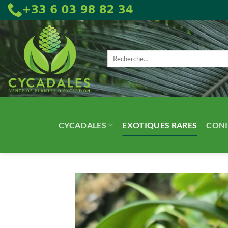
Passer
au
contenu
Recherche
pour :
CYCADALES
EXOTIQUES RARES
CONI