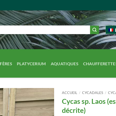
FÈRES
PLATYCERIUM
AQUATIQUES
CHAUFFERETTE
ACCUEIL
/
CYCADALES
/
CYC
Cycas sp. Laos (e
décrite)