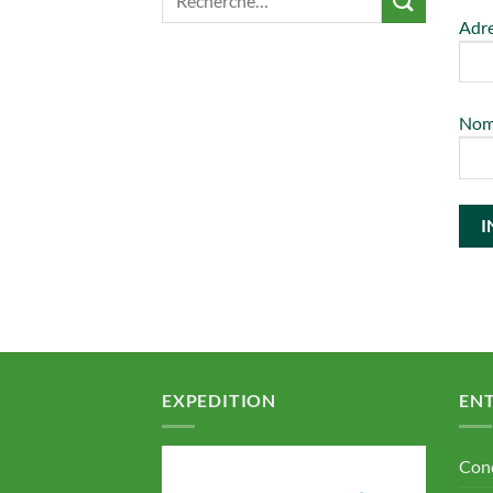
Adre
No
EXPEDITION
ENT
Cond