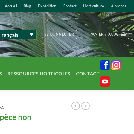
Accueil
Blog
Expédition
Contact
Horticulture
A propos
Français
SE CONNECTER
PANIER /
0,00
€
S
RESSOURCES HORTICOLES
CONTACT
AS
spèce non