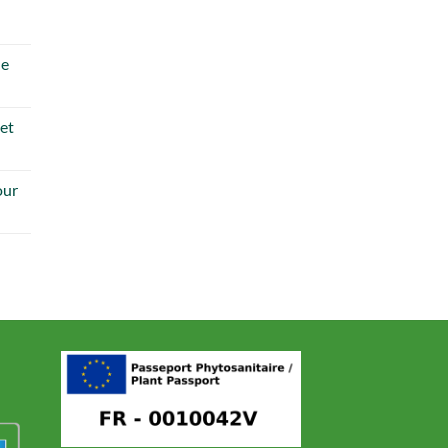
de
 et
our