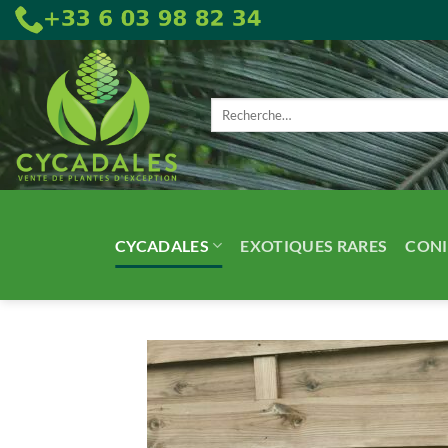
Passer
au
contenu
Recherche
pour :
CYCADALES
EXOTIQUES RARES
CONI