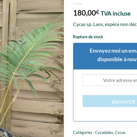
180,00
€
TVA incluse
Cycas sp. Laos, espèce non décr
Rupture de stock
Envoyez moi un ema
disponible à no
ENVOYER
Catégories :
Cycadales
,
Cycas