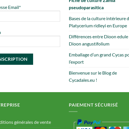
Fiche de culture Zamia
sse Email*
pseudoparasitica
Bases de la culture intérieure 
Platycerium ridleyi en Europe
m
Différences entre Dioon edule
Dioon angustifolium
Emballage d’un grand Cycas p
l’export
Bienvenue sur le Blog de
Cycadales.eu !
REPRISE
PAIEMENT SÉCURISÉ
itions générales de vente