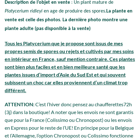
Description de l’objet en vente
: Un plant mature de
Platycerium ridleyi
en age de produire des spores.
La plante en
vente est celle des photos
.
La dernière photo montre une
plante adulte (pas disponible à la vente)
Tous les Platycerium que je propose sont issus de mes
propres semis de spores ou rejets et cultivés par mes soins
en intérieur en France, sauf mention contraire. Ces plantes
sont bien plus faciles et en bien meilleure santé que les
plantes issues d’import d’Asie du Sud Est et qui souvent
subissent un choc car elles proviennent d’un climat trop
différent.
ATTENTION:
C’est l’hiver donc pensez au chaufferettes72h
(3j) dans la boutique! A noter que les envois ne sont garantis
que pour la France (Colissimo ou Chronopost) ou les envois
en Express pour le reste de l’UE! En principe pour la Belgique
et l’Allemagne, l’option Chronopost ou Colissimo fonctionne