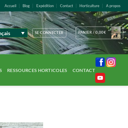
Accueil
Blog
Expédition
Contact
Horticulture
A propos
nçais
PANIER /
0,00
€
SE CONNECTER
S
RESSOURCES HORTICOLES
CONTACT