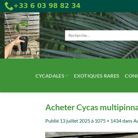
Passer
au
contenu
Recherche
pour :
CYCADALES
EXOTIQUES RARES
CONI
Acheter Cycas multipinna
Publié
13 juillet 2025
à
1075 × 1434
dans
Ac