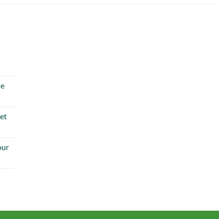
de
 et
our