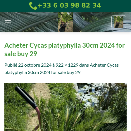
Passer
au
contenu
Acheter Cycas platyphylla 30cm 2024 for
sale buy 29
Publié
22 octobre 2024
à
922 × 1229
dans
Acheter Cycas
platyphylla 30cm 2024 for sale buy 29