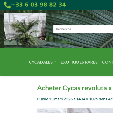
Passer
au
contenu
Recherche
pour :
CYCADALES
EXOTIQUES RARES
CONI
Acheter Cycas revoluta x 
Publié
13 mars 2026
à
1434 × 1075
dans
Ac