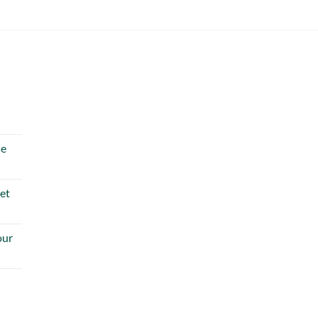
de
 et
our