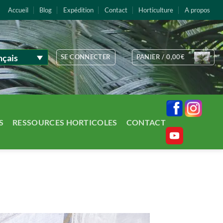
Accueil
Blog
Expédition
Contact
Horticulture
A propos
nçais
SE CONNECTER
PANIER /
0,00
€
S
RESSOURCES HORTICOLES
CONTACT