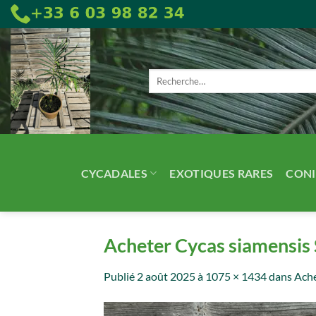
Passer
au
contenu
Recherche
pour :
CYCADALES
EXOTIQUES RARES
CONI
Acheter Cycas siamensis S
Publié
2 août 2025
à
1075 × 1434
dans
Ache