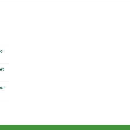
de
 et
our