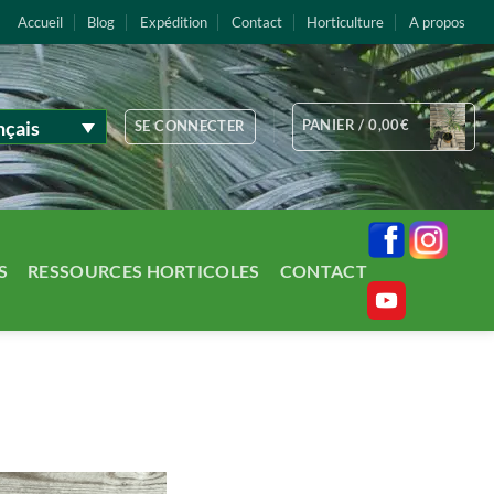
Accueil
Blog
Expédition
Contact
Horticulture
A propos
nçais
PANIER /
0,00
€
SE CONNECTER
S
RESSOURCES HORTICOLES
CONTACT