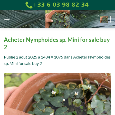
Passer
au
contenu
Acheter Nymphoides sp. Mini for sale buy
2
Publié
2 août 2025
à
1434 × 1075
dans
Acheter Nymphoides
sp. Mini for sale buy 2