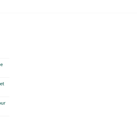
de
 et
our