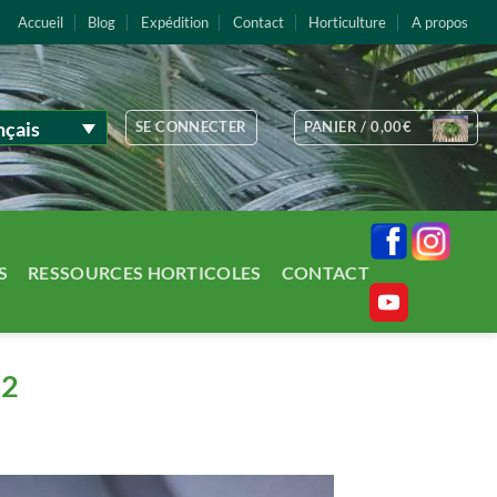
Accueil
Blog
Expédition
Contact
Horticulture
A propos
nçais
SE CONNECTER
PANIER /
0,00
€
S
RESSOURCES HORTICOLES
CONTACT
 2