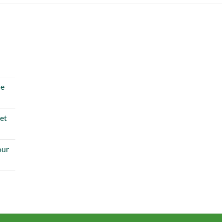
de
 et
our