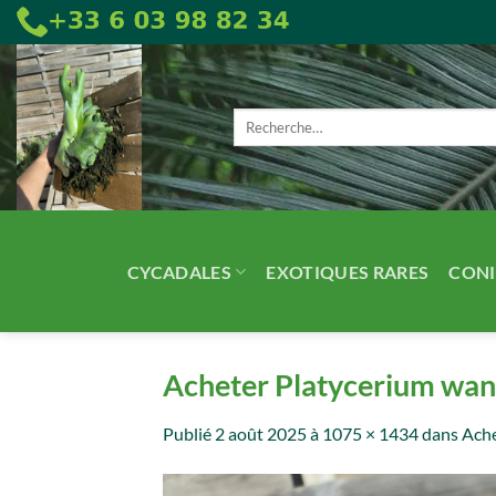
Passer
au
contenu
Recherche
pour :
CYCADALES
EXOTIQUES RARES
CONI
Acheter Platycerium wand
Publié
2 août 2025
à
1075 × 1434
dans
Ache