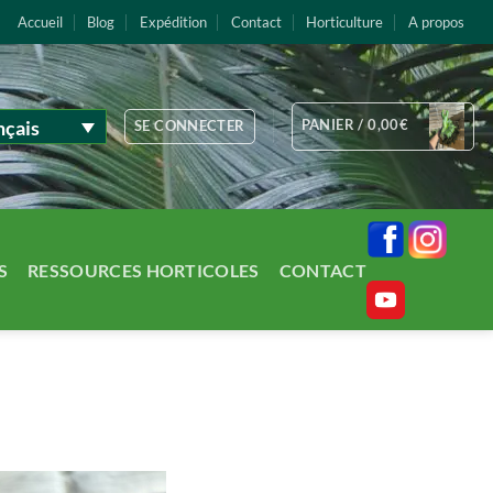
Accueil
Blog
Expédition
Contact
Horticulture
A propos
nçais
PANIER /
0,00
€
SE CONNECTER
S
RESSOURCES HORTICOLES
CONTACT