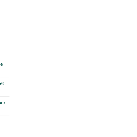
de
 et
our