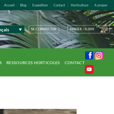
Accueil
Blog
Expédition
Contact
Horticulture
A propos
nçais
SE CONNECTER
PANIER /
0,00
€
S
RESSOURCES HORTICOLES
CONTACT