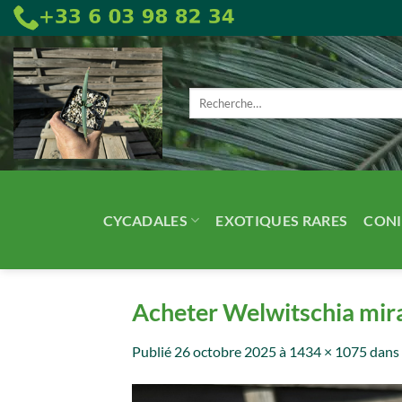
Passer
au
contenu
Recherche
pour :
CYCADALES
EXOTIQUES RARES
CONI
Acheter Welwitschia mira
Publié
26 octobre 2025
à
1434 × 1075
dans