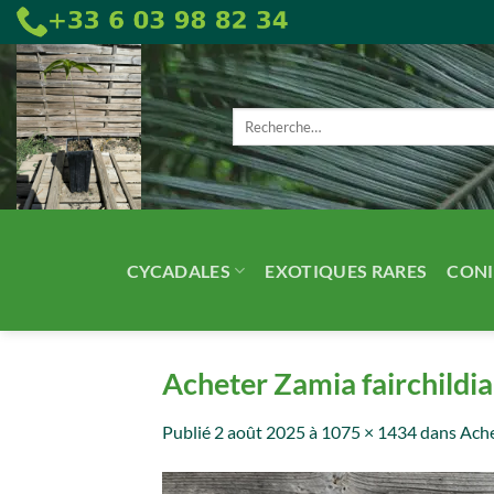
Passer
au
contenu
Recherche
pour :
CYCADALES
EXOTIQUES RARES
CONI
Acheter Zamia fairchildia
Publié
2 août 2025
à
1075 × 1434
dans
Ache