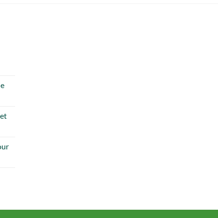
de
 et
our