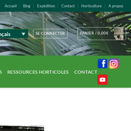
Accueil
Blog
Expédition
Contact
Horticulture
A propos
nçais
PANIER /
0,00
€
SE CONNECTER
S
RESSOURCES HORTICOLES
CONTACT