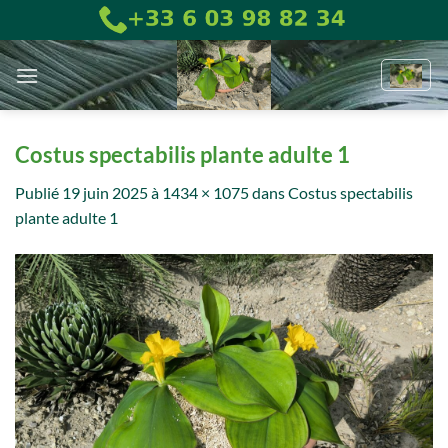
Passer
au
contenu
Costus spectabilis plante adulte 1
Publié
19 juin 2025
à
1434 × 1075
dans
Costus spectabilis
plante adulte 1