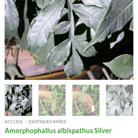
ACCUEIL
/
EXOTIQUES RARES
Amorphophallus albispathus Silver