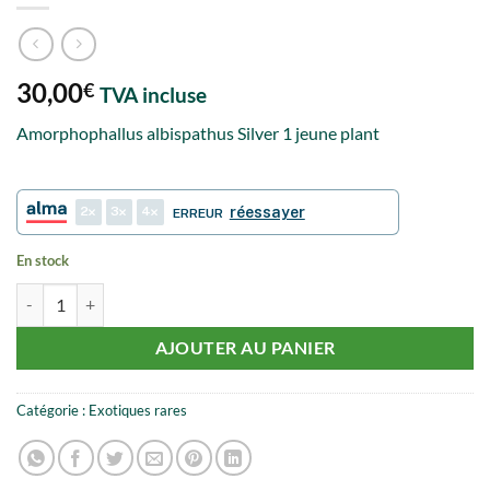
30,00
€
TVA incluse
Amorphophallus albispathus Silver 1 jeune plant
2
3
4
réessayer
ERREUR
En stock
quantité de Amorphophallus albispathus Silver
AJOUTER AU PANIER
Catégorie :
Exotiques rares