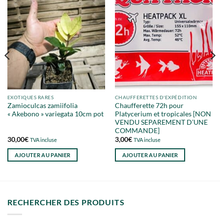
EXOTIQUES RARES
CHAUFFERETTES D'EXPÉDITION
Zamioculcas zamiifolia
Chaufferette 72h pour
« Akebono » variegata 10cm pot
Platycerium et tropicales [NON
VENDU SEPAREMENT D’UNE
COMMANDE]
30,00
€
3,00
€
TVA incluse
TVA incluse
AJOUTER AU PANIER
AJOUTER AU PANIER
RECHERCHER DES PRODUITS