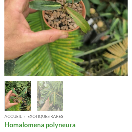
ACCUEIL
/
EXOTIQUES RARES
Homalomena polyneura