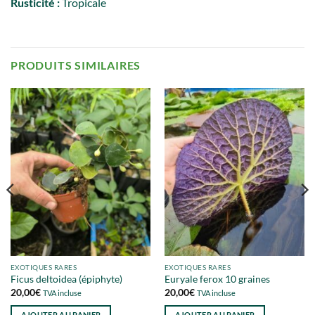
Rusticité :
Tropicale
PRODUITS SIMILAIRES
EXOTIQUES RARES
EXOTIQUES RARES
Ficus deltoidea (épiphyte)
Euryale ferox 10 graines
20,00
€
20,00
€
TVA incluse
TVA incluse
AJOUTER AU PANIER
AJOUTER AU PANIER