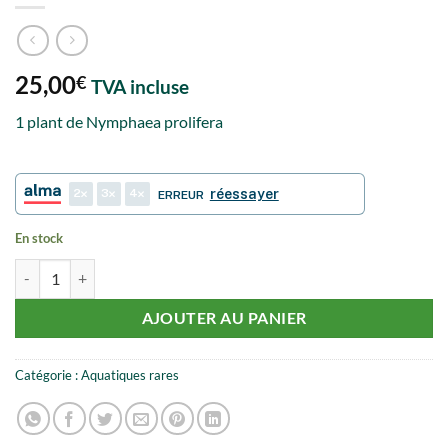
25,00
€
TVA incluse
1 plant de Nymphaea prolifera
2
3
4
réessayer
ERREUR
En stock
quantité de Nymphaea prolifera
AJOUTER AU PANIER
Catégorie :
Aquatiques rares