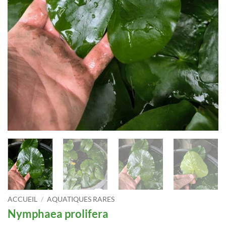
ACCUEIL
/
AQUATIQUES RARES
Nymphaea prolifera