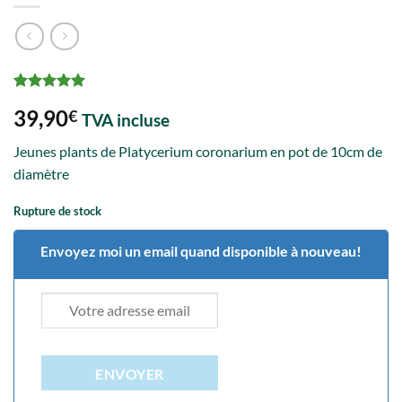
Noté
1
5
sur
39,90
€
5 basé sur
TVA incluse
notation
client
Jeunes plants de Platycerium coronarium en pot de 10cm de
diamètre
Rupture de stock
Envoyez moi un email quand disponible à nouveau!
ENVOYER