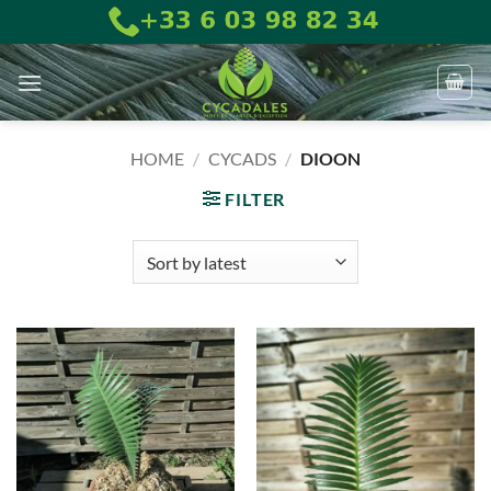
Skip
to
content
HOME
/
CYCADS
/
DIOON
FILTER